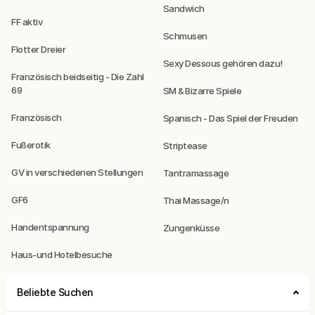
Sandwich
FF aktiv
Schmusen
Flotter Dreier
Sexy Dessous gehören dazu!
Französisch beidseitig - Die Zahl
69
SM & Bizarre Spiele
Französisch
Spanisch - Das Spiel der Freuden
Fußerotik
Striptease
GV in verschiedenen Stellungen
Tantramassage
GF6
Thai Massage/n
Handentspannung
Zungenküsse
Haus-und Hotelbesuche
Beliebte Suchen