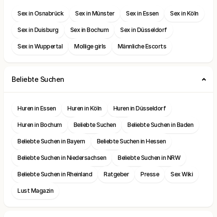
Sex in Osnabrück
Sex in Münster
Sex in Essen
Sex in Köln
Sex in Duisburg
Sex in Bochum
Sex in Düsseldorf
Sex in Wuppertal
Mollige girls
Männliche Escorts
Beliebte Suchen
Huren in Essen
Huren in Köln
Huren in Düsseldorf
Huren in Bochum
Beliebte Suchen
Beliebte Suchen in Baden
Beliebte Suchen in Bayern
Beliebte Suchen in Hessen
Beliebte Suchen in Niedersachsen
Beliebte Suchen in NRW
Beliebte Suchen in Rheinland
Ratgeber
Presse
Sex Wiki
Lust Magazin