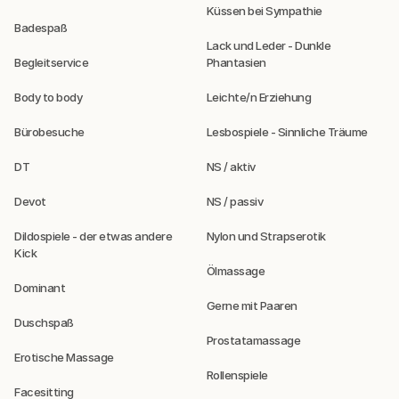
Küssen bei Sympathie
Badespaß
Lack und Leder - Dunkle
Begleitservice
Phantasien
Body to body
Leichte/n Erziehung
Bürobesuche
Lesbospiele - Sinnliche Träume
DT
NS / aktiv
Devot
NS / passiv
Dildospiele - der etwas andere
Nylon und Strapserotik
Kick
Ölmassage
Dominant
Gerne mit Paaren
Duschspaß
Prostatamassage
Erotische Massage
Rollenspiele
Facesitting