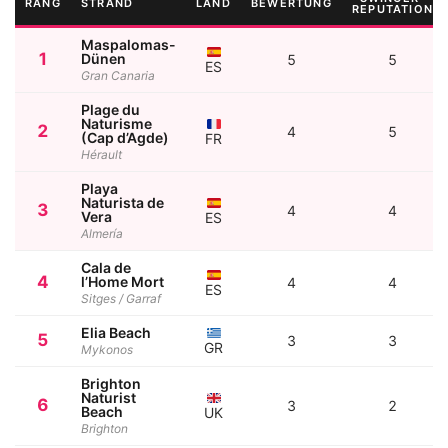
RANG
STRAND
LAND
BEWERTUNG
REPUTATION
Maspalomas-
1
Dünen
5
5
ES
Gran Canaria
Plage du
Naturisme
2
4
5
(Cap d’Agde)
FR
Hérault
Playa
Naturista de
3
4
4
Vera
ES
Almería
Cala de
4
l’Home Mort
4
4
ES
Sitges / Garraf
Elia Beach
5
3
3
GR
Mykonos
Brighton
Naturist
6
3
2
Beach
UK
Brighton