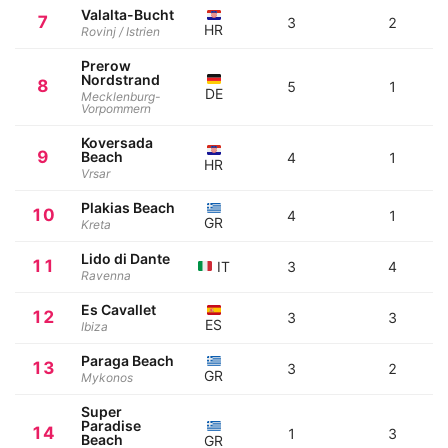
Valalta-Bucht
7
3
2
HR
Rovinj / Istrien
Prerow
Nordstrand
8
5
1
DE
Mecklenburg-
Vorpommern
Koversada
9
Beach
4
1
HR
Vrsar
Plakias Beach
10
4
1
GR
Kreta
Lido di Dante
11
IT
3
4
Ravenna
Es Cavallet
12
3
3
ES
Ibiza
Paraga Beach
13
3
2
GR
Mykonos
Super
Paradise
14
1
3
Beach
GR