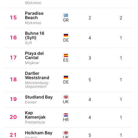
Mykonos
Paradise
15
Beach
2
2
GR
Mykonos
Buhne 16
16
(Sylt)
4
1
DE
Sylt
Playa del
17
Cantal
3
1
ES
Mojácar
Darßer
Weststrand
18
5
1
DE
Mecklenburg-
Vorpommern
Studland Bay
19
4
1
UK
Dorset
Kap
20
Kamenjak
4
1
HR
Premantura
Holkham Bay
21
5
1
UK
Norfolk