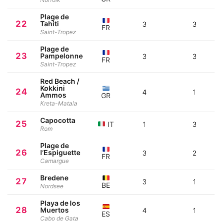
Plage de
22
Tahiti
3
3
FR
Saint-Tropez
Plage de
23
Pampelonne
3
3
FR
Saint-Tropez
Red Beach /
Kokkini
24
4
1
Ammos
GR
Kreta-Matala
Capocotta
25
IT
1
3
Rom
Plage de
26
l’Espiguette
3
2
FR
Camargue
Bredene
27
3
1
BE
Nordsee
Playa de los
28
Muertos
4
1
ES
Cabo de Gata